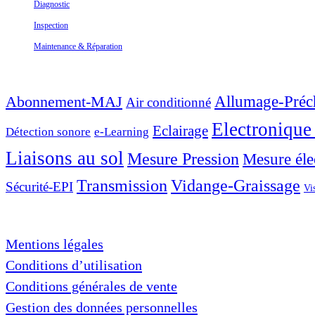
Diagnostic
Inspection
Maintenance & Réparation
TYPE D’INTERVENTION
Abonnement-MAJ
Allumage-Préc
Air conditionné
Electronique
Eclairage
Détection sonore
e-Learning
Liaisons au sol
Mesure Pression
Mesure éle
Transmission
Vidange-Graissage
Sécurité-EPI
Vi
A PROPOS
Mentions légales
Conditions d’utilisation
Conditions générales de vente
Gestion des données personnelles