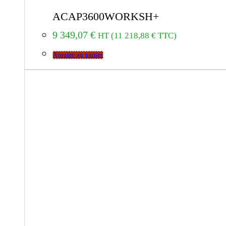
ACAP3600WORKSH+
9 349,07
€
HT (
11 218,88
€
TTC)
Ajouter au panier