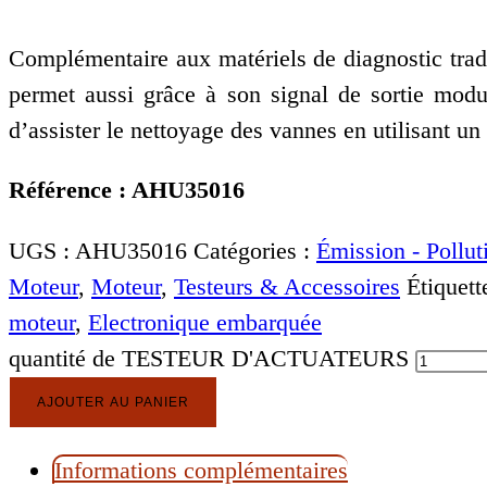
Complémentaire aux matériels de diagnostic tradi
permet aussi grâce à son signal de sortie modu
d’assister le nettoyage des vannes en utilisant un
Référence : AHU35016
UGS :
AHU35016
Catégories :
Émission - Pollut
Moteur
,
Moteur
,
Testeurs & Accessoires
Étiquett
moteur
,
Electronique embarquée
quantité de TESTEUR D'ACTUATEURS
AJOUTER AU PANIER
Informations complémentaires